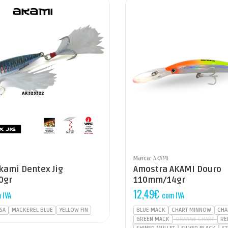
Marca:
AKAMI
kami Dentex Jig
Amostra AKAMI Douro
0gr
110mm/14gr
12,49
€
 IVA
com IVA
ISA
MACKEREL BLUE
YELLOW FIN
BLUE MACK
CHART MINNOW
CHA
GREEN MACK
ORANGE CHART
RE