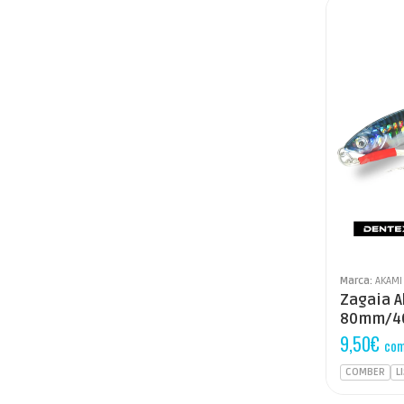
Marca:
AKAMI
Zagaia A
80mm/4
9,50
€
com
COMBER
L