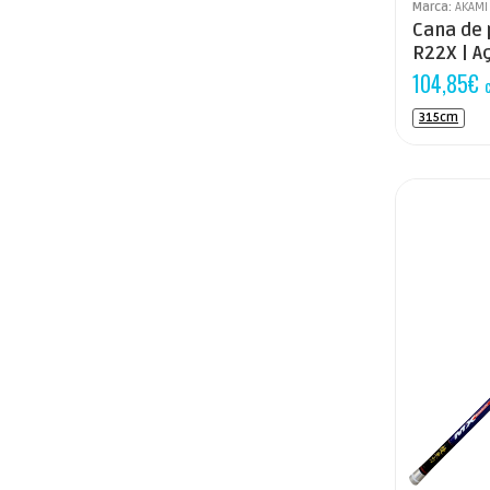
Marca:
AKAMI
Cana de
R22X | A
104,85
€
315cm