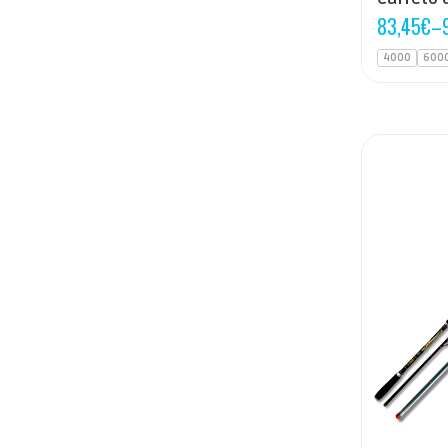
83,45
€
–
4000
600