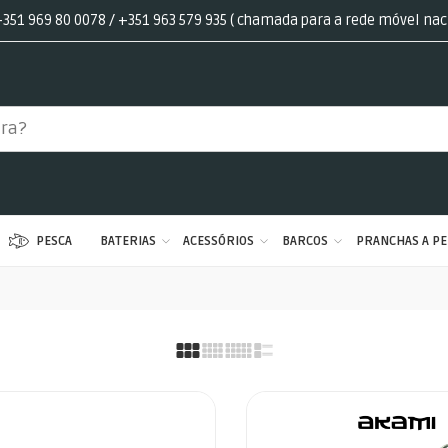
351 969 80 0078 / +351 963 579 935 ( chamada para a rede móvel nac
PESCA
BATERIAS
ACESSÓRIOS
BARCOS
PRANCHAS A PE