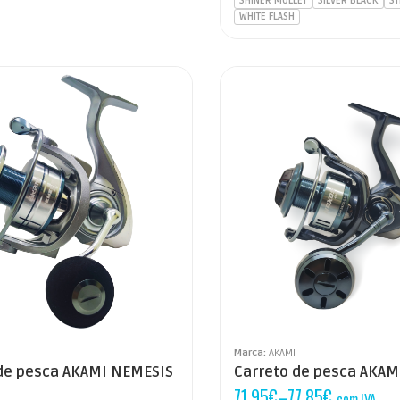
SHINER MULLET
SILVER BLACK
ST
WHITE FLASH
Marca:
AKAMI
de pesca AKAMI NEMESIS
Carreto de pesca AKAM
71,95
€
–
77,85
€
com IVA