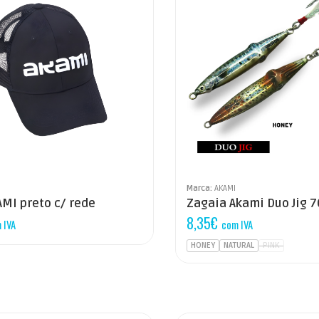
Marca:
AKAMI
MI preto c/ rede
Zagaia Akami Duo Jig
8,35
€
 IVA
com IVA
HONEY
NATURAL
PINK