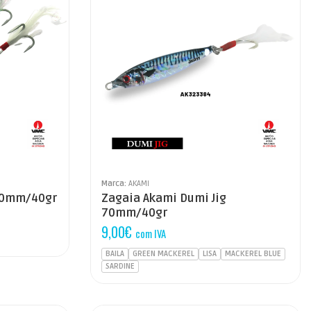
Marca:
AKAMI
 70mm/40gr
Zagaia Akami Dumi Jig
70mm/40gr
9,00
€
com IVA
BAILA
GREEN MACKEREL
LISA
MACKEREL BLUE
SARDINE