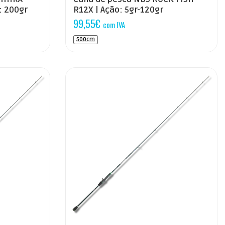
o: 200gr
R12X | Ação: 5gr-120gr
99,55
€
com IVA
500cm