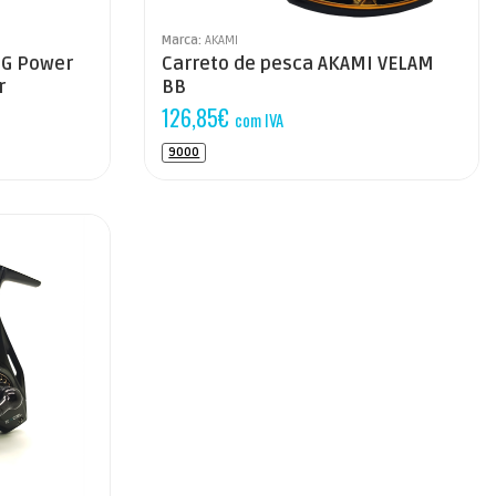
Marca:
AKAMI
NG Power
Carreto de pesca AKAMI VELAM
r
BB
126,85
€
com IVA
9000