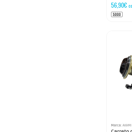
56,90
€
c
5000
Marca:
AKAMI
Carreto 