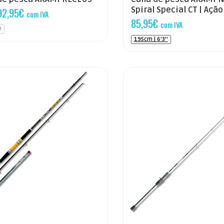
Spiral Special CT | Açã
92,95
€
com IVA
85,95
€
com IVA
0
195cm | 6'3''