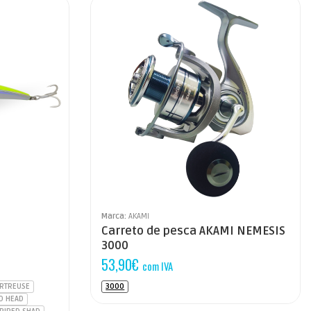
Marca:
AKAMI
Carreto de pesca AKAMI NEMESIS
3000
53,90
€
com IVA
RTREUSE
3000
D HEAD