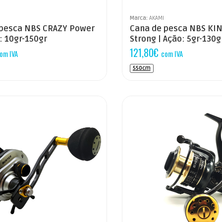
Marca:
AKAMI
 pesca NBS CRAZY Power
Cana de pesca NBS KI
o: 10gr-150gr
Strong | Ação: 5gr-130g
121,80
€
om IVA
com IVA
550cm