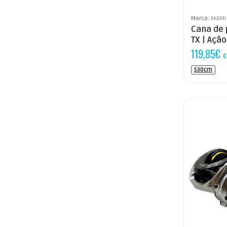
Marca:
AKAMI
Cana de
TX | Açã
119,85
€
c
530cm