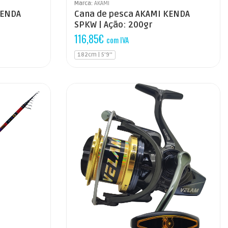
Marca:
AKAMI
KENDA
Cana de pesca AKAMI KENDA
SPKW | Ação: 200gr
116,85
€
com IVA
182cm | 5'9''