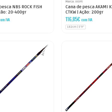
Marca:
AKAMI
 pesca NBS ROCK FISH
Cana de pesca AKAMI 
ção: 20-400gr
CTKW | Ação: 200gr
116,85
€
com IVA
com IVA
182cm | 5'9''