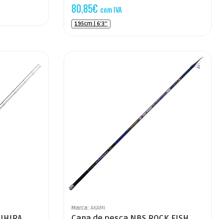
80,85
€
com IVA
195cm | 6'3''
Marca:
AKAMI
NIHIRA
Cana de pesca NBS ROCK FISH