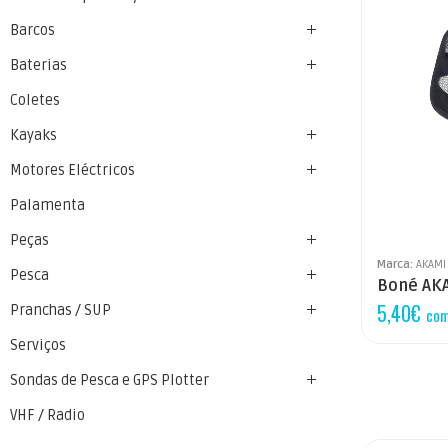
Barcos
Baterias
Coletes
Kayaks
Motores Eléctricos
Palamenta
Peças
Marca:
AKAMI
Pesca
Boné AKA
5,40
€
Pranchas / SUP
com
Serviços
Sondas de Pesca e GPS Plotter
VHF / Radio