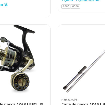
om IVA
4000
6000
Marca:
AKAMI
de pesca AKAMI RECLUS
Cana de pesca AKAMI 