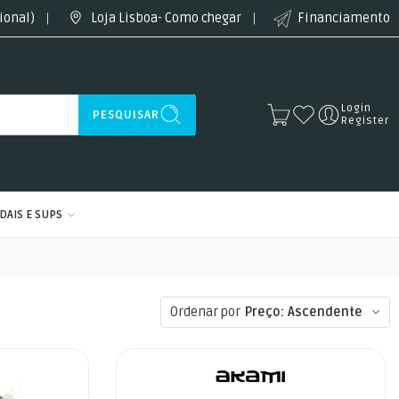
ional)
Loja Lisboa- Como chegar
Financiamento
Login
PESQUISAR
Register
DAIS E SUPS
Ordenar por
Preço: Ascendente