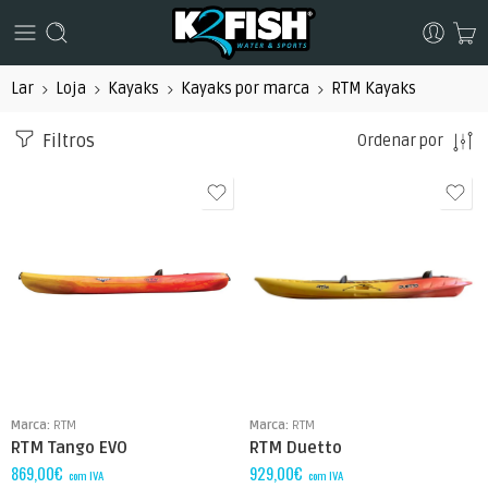
Lar
Loja
Kayaks
Kayaks por marca
RTM Kayaks
Filtros
Ordenar por
Marca:
RTM
Marca:
RTM
RTM Tango EVO
RTM Duetto
869,00
€
929,00
€
com IVA
com IVA