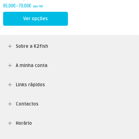
UHD/UHD2 tela 5,6
65,00
€
–
79,00
€
com IVA
com butões
Garmin Echomap
Ver opções
UHD/UHD2 tela 6, 7, 9
tátil
Sobre a K2fish
A minha conta
Links rápidos
Contactos
Horário