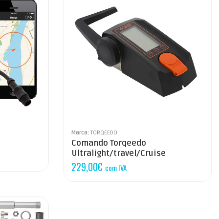
Marca:
TORQEEDO
Comando Torqeedo
Ultralight/travel/Cruise
229,00
€
com IVA