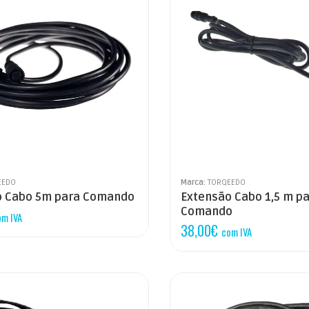
EEDO
Marca:
TORQEEDO
o Cabo 5m para Comando
Extensão Cabo 1,5 m p
Comando
om IVA
38,00
€
com IVA