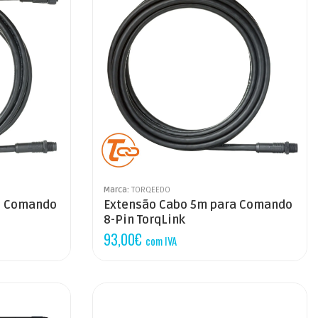
Marca:
TORQEEDO
a Comando
Extensão Cabo 5m para Comando
8-Pin TorqLink
93,00
€
com IVA