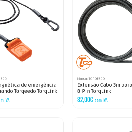
EEDO
Marca:
TORQEEDO
agnética de emergência
Extensão Cabo 3m par
ando Torqeedo TorqLink
8-Pin TorqLink
82,00
€
om IVA
com IVA