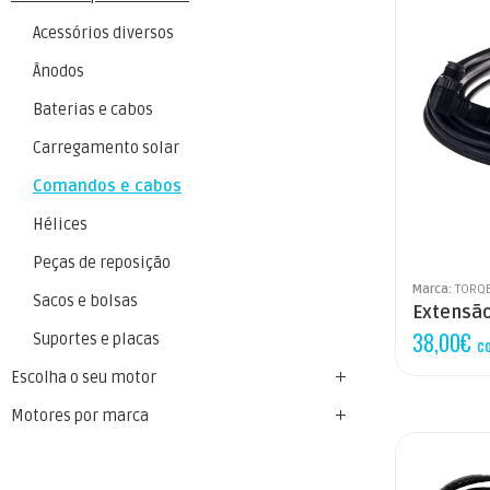
Acessórios diversos
Ânodos
Baterias e cabos
Carregamento solar
Comandos e cabos
Hélices
Peças de reposição
Marca:
TORQ
Sacos e bolsas
Extensã
38,00
€
Suportes e placas
c
Escolha o seu motor
Motores por marca