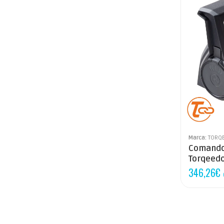
Marca:
TORQ
Comando
Torqeedo
346,26
€