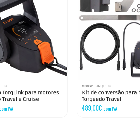
EEDO
Marca:
TORQEEDO
 TorqLink para motores
Kit de conversão para
 Travel e Cruise
Torqeedo Travel
489,00
€
com IVA
com IVA