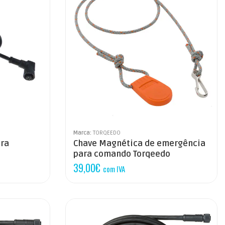
Marca:
TORQEEDO
ara
Chave Magnética de emergência
para comando Torqeedo
39,00
€
com IVA