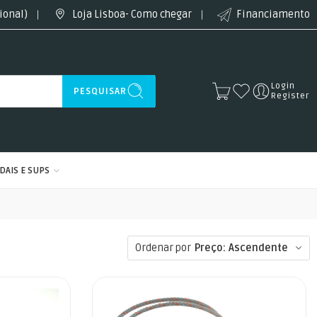
ional)
Loja Lisboa- Como chegar
Financiamento
Login
PESQUISAR
Register
DAIS E SUPS
Ordenar por
Preço: Ascendente