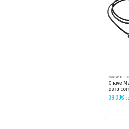
Marca:
TORQ
Chave M
para com
39,00
€
c