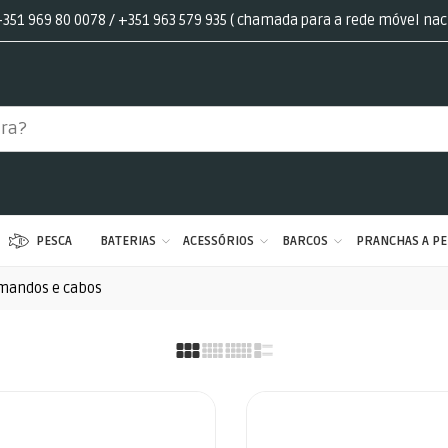
351 969 80 0078 / +351 963 579 935 ( chamada para a rede móvel nac
PESCA
BATERIAS
ACESSÓRIOS
BARCOS
PRANCHAS A PE
mandos e cabos