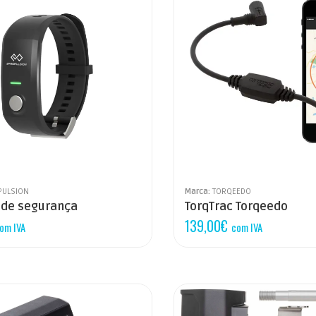
PULSION
Marca:
TORQEEDO
 de segurança
TorqTrac Torqeedo
139,00
€
om IVA
com IVA