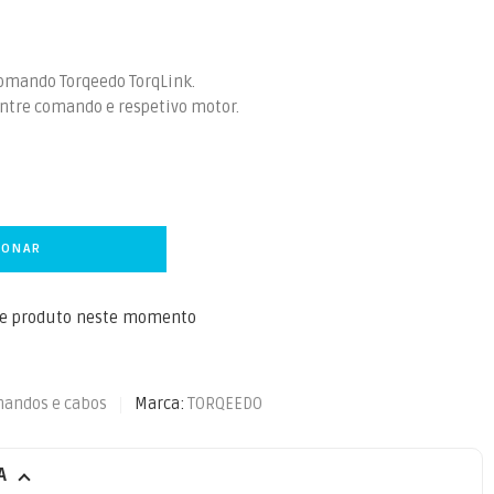
comando Torqeedo TorqLink.
entre comando e respetivo motor.
IONAR
te produto neste momento
andos e cabos
Marca:
TORQEEDO
A