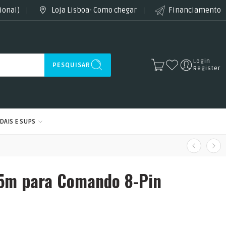
ional)
Loja Lisboa- Como chegar
Financiamento
Login
PESQUISAR
Register
DAIS E SUPS
5m para Comando 8-Pin