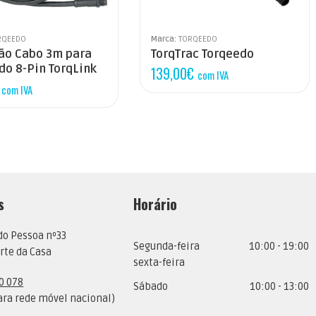
RQEEDO
Marca:
TORQEEDO
ão Cabo 3m para
TorqTrac Torqeedo
o 8-Pin TorqLink
139,00
€
com IVA
com IVA
s
Horário
do Pessoa nº33
Segunda-feira
10:00 - 19:00
rte da Casa
sexta-feira
0 078
Sábado
10:00 - 13:00
ra rede móvel nacional)