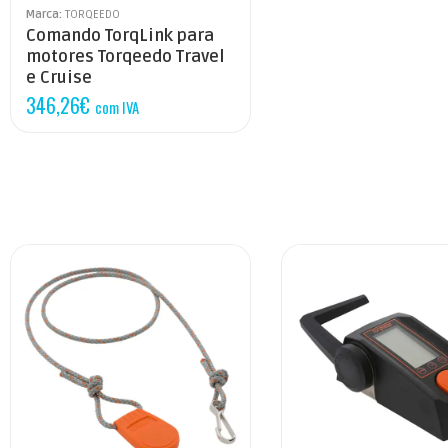
Marca:
TORQEEDO
Comando TorqLink para
motores Torqeedo Travel
e Cruise
346,26
€
com IVA