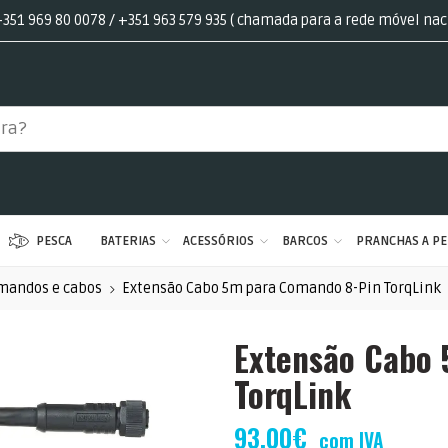
351 969 80 0078 / +351 963 579 935 ( chamada para a rede móvel nac
PESCA
BATERIAS
ACESSÓRIOS
BARCOS
PRANCHAS A PE
mandos e cabos
Extensão Cabo 5m para Comando 8-Pin TorqLink
Extensão Cabo 
TorqLink
93,00
€
com IVA