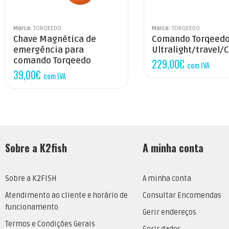
Marca:
TORQEEDO
Marca:
TORQEEDO
Chave Magnética de
Comando Torqeed
emergência para
Ultralight/travel/
comando Torqeedo
229,00
€
com IVA
39,00
€
com IVA
Sobre a K2fish
A minha conta
Sobre a K2FISH
A minha conta
Atendimento ao cliente e horário de
Consultar Encomendas
funcionamento
Gerir endereços
Termos e Condições Gerais