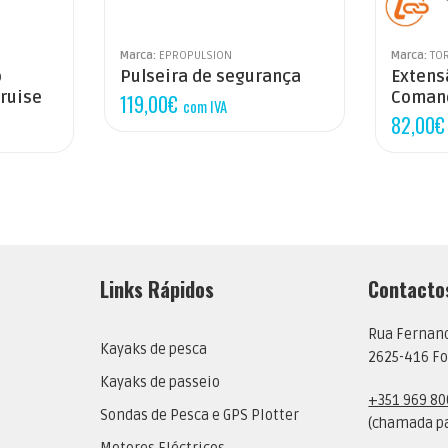
Marca:
EPROPULSION
Marca:
TO
o
Pulseira de segurança
Extens
Cruise
Comand
119,00
€
com IVA
82,00
€
Links Rápidos
Contacto
Rua Fernan
Kayaks de pesca
2625-416 Fo
Kayaks de passeio
+351 969 80
Sondas de Pesca e GPS Plotter
(chamada pa