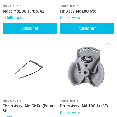
Marca:
HOBIE
Marca:
HOBIE
Mast Md180 Turbo, V2
Fin Assy Md180 Std
59,50
€
68,00
€
com IVA
com IVA
Adicionar
Adicionar
Marca:
HOBIE
Marca:
HOBIE
Chain Assy, Md Gt Ku (Round
Drum Assy, Md 180 Arc V3
St
82,50
€
com IVA