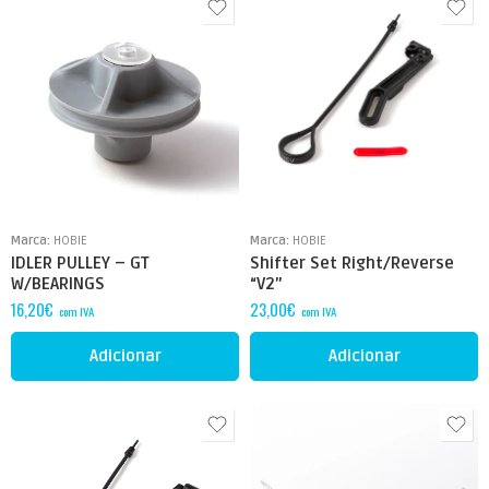
Marca:
HOBIE
Marca:
HOBIE
IDLER PULLEY – GT
Shifter Set Right/Reverse
W/BEARINGS
“V2”
16,20
€
23,00
€
com IVA
com IVA
Adicionar
Adicionar