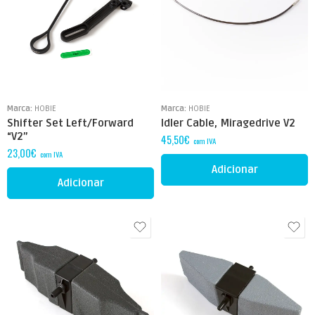
Marca:
HOBIE
Marca:
HOBIE
Idler Cable, Miragedrive V2
Shifter Set Left/Forward
“V2”
45,50
€
com IVA
23,00
€
com IVA
Adicionar
Adicionar