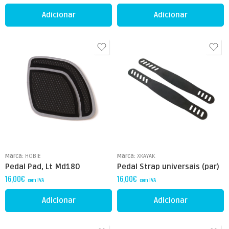
Adicionar
Adicionar
Marca:
HOBIE
Marca:
XKAYAK
Pedal Pad, Lt Md180
Pedal Strap universais (par)
16,00
€
16,00
€
com IVA
com IVA
Adicionar
Adicionar