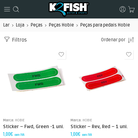
Lar
Loja
Peças
Peças Hobie
Peças para pedais Hobie
Filtros
Ordenar por
Marca:
HOBIE
Marca:
HOBIE
Sticker – Fwd, Green -1 uni.
Sticker – Rev, Red – 1 uni.
1,00
€
1,00
€
com IVA
com IVA