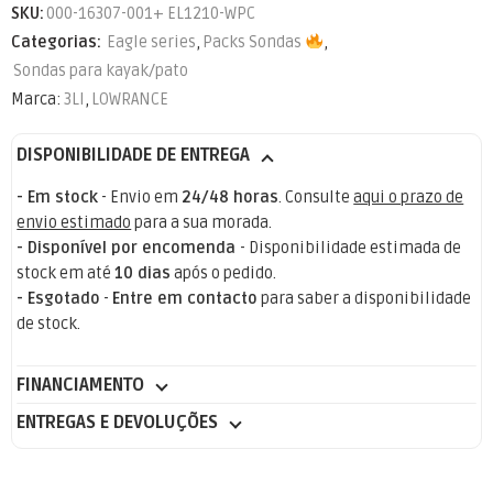
SKU:
000-16307-001+ EL1210-WPC
Categorias:
Eagle series
,
Packs Sondas
,
Sondas para kayak/pato
Marca:
3LI
,
LOWRANCE
DISPONIBILIDADE DE ENTREGA
- Em stock
- Envio em
24/48 horas
. Consulte
aqui o prazo de
envio estimado
para a sua morada.
- Disponível por encomenda
- Disponibilidade estimada de
stock em até
10 dias
após o pedido.
- Esgotado
-
Entre em contacto
para saber a disponibilidade
de stock.
FINANCIAMENTO
ENTREGAS E DEVOLUÇÕES