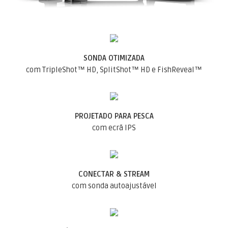
SONDA OTIMIZADA
com TripleShot™ HD, SplitShot™ HD e FishReveal™
PROJETADO PARA PESCA
com ecrã IPS
CONECTAR & STREAM
com sonda autoajustável