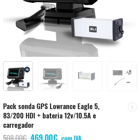
Pack sonda GPS Lowrance Eagle 5,
83/200 HDI + bateria 12v/10.5A e
carregador
469,00
€
508,00
€
com IVA