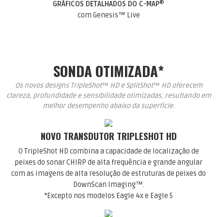
®
GRÁFICOS DETALHADOS DO C-MAP
com Genesis™ Live
SONDA OTIMIZADA*
Os novos designs TripleShot™ HD e SplitShot™ HD oferecem
clareza, profundidade e sensibilidade otimizadas, resultando em
melhor desempenho abaixo da superfície.
NOVO TRANSDUTOR TRIPLESHOT HD
O TripleShot HD combina a capacidade de localização de
peixes do sonar CHIRP de alta frequência e grande angular
com as imagens de alta resolução de estruturas de peixes do
DownScan Imaging™.
*Excepto nos modelos Eagle 4x e Eagle 5