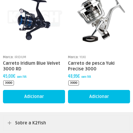
Marca:
IRIDIUM
Marca:
YUKI
Carreto Iridium Blue Velvet
Carreto de pesca Yuki
3000 RD
Precise 3000
45,00
€
48,95
€
com IVA
com IVA
3000
3000
Adicionar
Adicionar
Sobre a K2fish