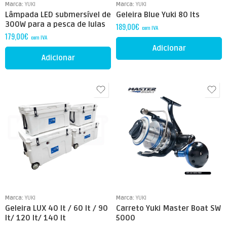
Marca:
YUKI
Marca:
YUKI
Lâmpada LED submersível de
Geleira Blue Yuki 80 lts
300W para a pesca de lulas
189,00
€
com IVA
179,00
€
com IVA
Adicionar
Adicionar
40 lt
60 lt
90 lt
120 lt
140 lt
Marca:
YUKI
Marca:
YUKI
Geleira LUX 40 lt / 60 lt / 90
Carreto Yuki Master Boat SW
lt/ 120 lt/ 140 lt
5000