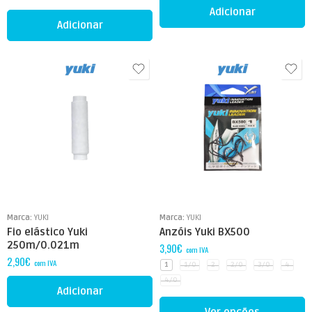
Adicionar
Adicionar
Marca:
YUKI
Marca:
YUKI
Fio elástico Yuki
Anzóis Yuki BX500
250m/0.021m
3,90
€
com IVA
2,90
€
com IVA
1
1/0
2
2/0
3/0
4
4/0
Adicionar