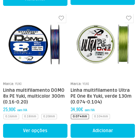
Marca:
YUKI
Marca:
YUKI
Linha multifilamento DOMO
Linha multifilamento Ultra
8x PE Yuki, multicolor 300m
PE One 8x Yuki, verde 130m
(0.16-0.20)
(0.074-0.104)
25,90
€
34,90
€
com IVA
com IVA
0.16mm
0.18mm
0.20mm
0.074mm
0.104mm
Ver opções
Adicionar