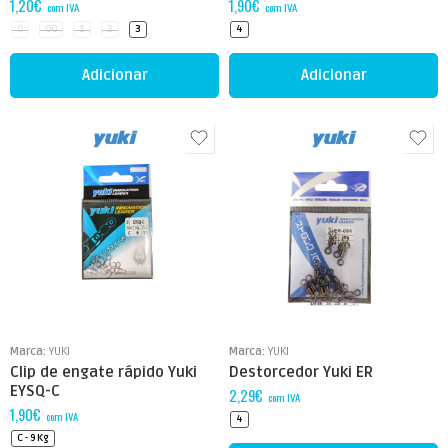
1,20
€
1,90
€
com IVA
com IVA
0
00
1
2
3
4
Adicionar
Adicionar
Marca:
YUKI
Marca:
YUKI
Clip de engate rápido Yuki
Destorcedor Yuki ER
EYSQ-C
2,29
€
com IVA
1,90
€
com IVA
4
C - 9 Kg