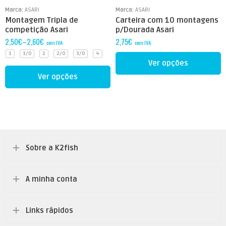
Marca:
ASARI
Marca:
ASARI
6
Montagem Tripla de
Carteira com 10 montagens
competição Asari
p/Dourada Asari
2,50
€
–
2,60
€
2,75
€
com IVA
com IVA
1
1/0
2
2/0
3/0
4
Ver opções
Ver opções
Sobre a K2fish
A minha conta
Links rápidos