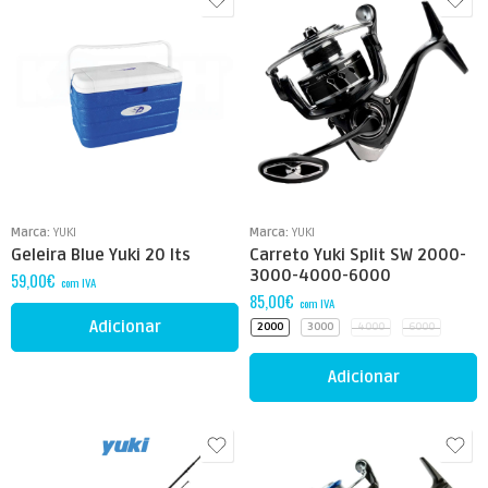
Marca:
YUKI
Marca:
YUKI
Geleira Blue Yuki 20 lts
Carreto Yuki Split SW 2000-
3000-4000-6000
59,00
€
com IVA
85,00
€
com IVA
Adicionar
2000
3000
4000
6000
Adicionar