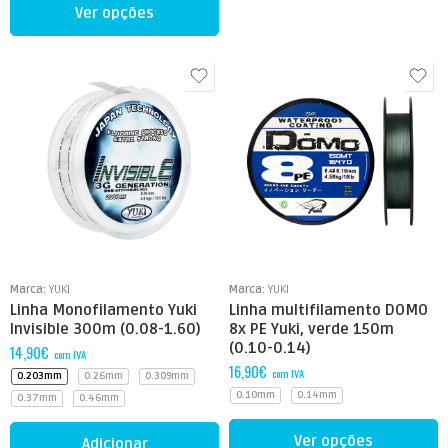
Ver opções
Marca:
YUKI
Marca:
YUKI
Linha Monofilamento Yuki
Linha multifilamento DOMO
Invisible 300m (0.08-1.60)
8x PE Yuki, verde 150m
(0.10-0.14)
14,90
€
com IVA
16,90
€
com IVA
0.203mm
0.26mm
0.309mm
0.10mm
0.14mm
0.37mm
0.46mm
Ver opções
Adicionar