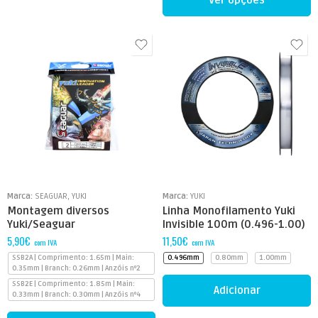
Ver opções
Marca:
SEAGUAR
,
YUKI
Marca:
YUKI
Montagem diversos
Linha Monofilamento Yuki
Yuki/Seaguar
Invisible 100m (0.496-1.00)
5,90
€
11,50
€
com IVA
com IVA
SSB2A | Comprimento: 1.65m | Main:
0.496mm
0.80mm
1.00mm
0.35mm | Branch: 0.26mm | Anzóis nº2
SSB2E | Comprimento: 1.85m | Main:
Adicionar
0.33mm | Branch: 0.30mm | Anzóis nº4