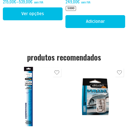
215,00
€
–
539,00
€
249,00
€
com IVA
com IVA
5000
Ver opções
Adicionar
produtos recomendados
1
1/0
2
2/0
4