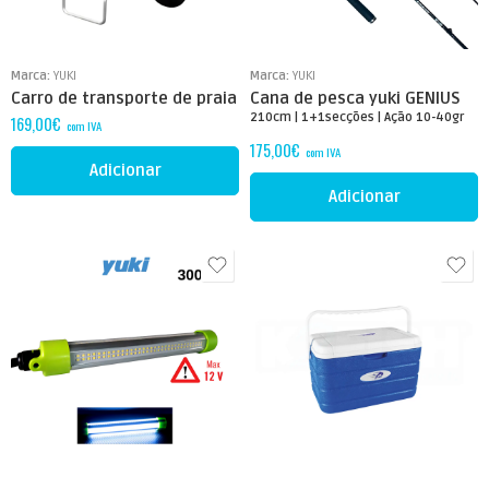
Marca:
YUKI
Marca:
YUKI
Carro de transporte de praia
Cana de pesca yuki GENIUS
210cm | 1+1secções | Ação 10-40gr
169,00
€
com IVA
175,00
€
com IVA
Adicionar
Adicionar