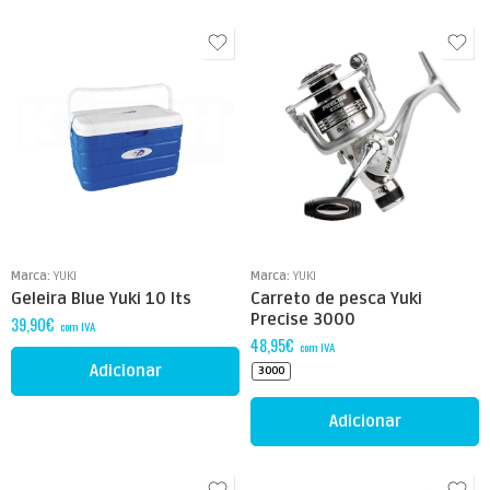
Marca:
YUKI
Marca:
YUKI
Geleira Blue Yuki 10 lts
Carreto de pesca Yuki
Precise 3000
39,90
€
com IVA
48,95
€
com IVA
Adicionar
3000
Adicionar