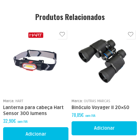
Produtos Relacionados
Marca:
HART
Marca:
OUTRAS MARCAS
Lanterna para cabeça Hart
Binóculo Voyager II 20×50
Sensor 300 lumens
78,85
€
com IVA
32,90
€
com IVA
Adicionar
Adicionar