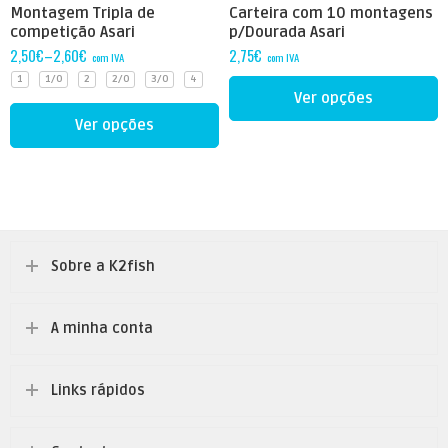
Montagem Tripla de
Carteira com 10 montagens
competição Asari
p/Dourada Asari
2,50
€
–
2,60
€
2,75
€
com IVA
com IVA
1
1/0
2
2/0
3/0
4
Ver opções
Ver opções
Sobre a K2fish
A minha conta
Links rápidos