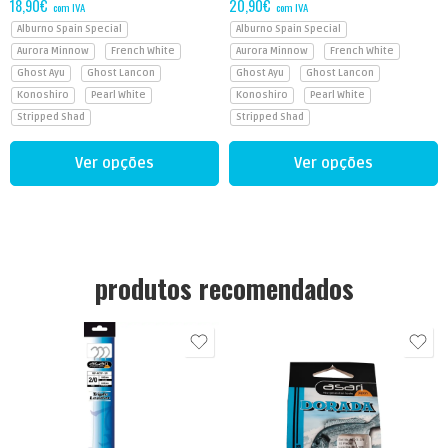
18,90
€
20,90
€
com IVA
com IVA
Alburno Spain Special
Alburno Spain Special
Aurora Minnow
French White
Aurora Minnow
French White
Ghost Ayu
Ghost Lancon
Ghost Ayu
Ghost Lancon
Konoshiro
Pearl White
Konoshiro
Pearl White
Stripped Shad
Stripped Shad
Ver opções
Ver opções
produtos recomendados
1
1/0