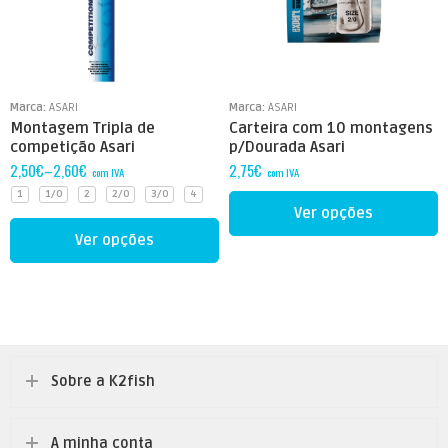
2
2/0
4
Marca:
ASARI
Marca:
ASARI
6
Montagem Tripla de
Carteira com 10 montagens
competição Asari
p/Dourada Asari
2,50
€
–
2,60
€
2,75
€
com IVA
com IVA
1
1/0
2
2/0
3/0
4
Ver opções
Ver opções
Sobre a K2fish
A minha conta