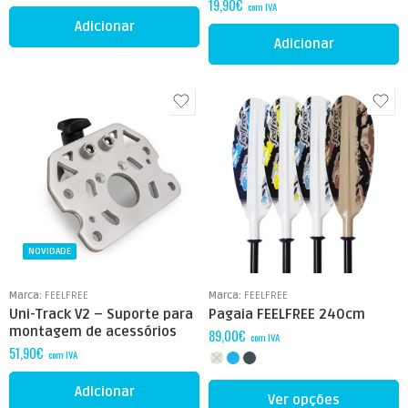
19,90
€
com IVA
Adicionar
Adicionar
NOVIDADE
Marca:
FEELFREE
Marca:
FEELFREE
Uni-Track V2 – Suporte para
Pagaia FEELFREE 240cm
montagem de acessórios
89,00
€
com IVA
51,90
€
com IVA
Adicionar
Ver opções