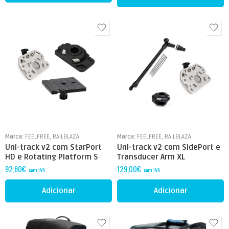
Marca:
FEELFREE
,
RAILBLAZA
Marca:
FEELFREE
,
RAILBLAZA
Uni-track v2 com StarPort
Uni-track v2 com SidePort e
HD e Rotating Platform S
Transducer Arm XL
92,60
€
129,00
€
com IVA
com IVA
Adicionar
Adicionar