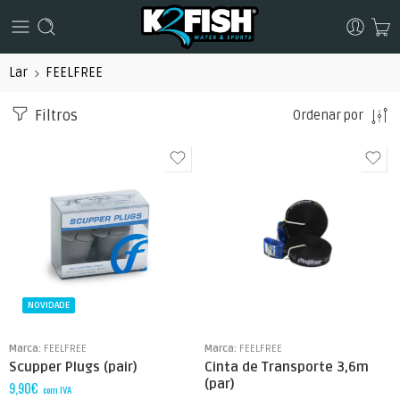
Lar
FEELFREE
Filtros
Ordenar por
NOVIDADE
Marca:
FEELFREE
Marca:
FEELFREE
Scupper Plugs (pair)
Cinta de Transporte 3,6m
(par)
9,90
€
com IVA