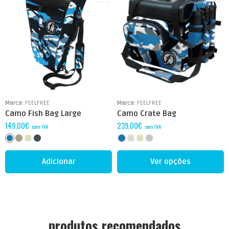
Marca:
FEELFREE
Marca:
FEELFREE
Camo Fish Bag Large
Camo Crate Bag
149,00
€
239,00
€
com IVA
com IVA
Adicionar
Ver opções
produtos recomendados