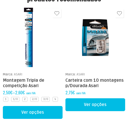
1
1/0
2
2/0
4
Marca:
ASARI
Marca:
ASARI
6
Montagem Tripla de
Carteira com 10 montagens
competição Asari
p/Dourada Asari
2,50
€
–
2,60
€
2,75
€
com IVA
com IVA
1
1/0
2
2/0
3/0
4
Ver opções
Ver opções