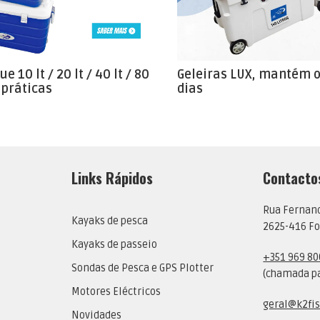
ue 10 lt / 20 lt / 40 lt / 80
Geleiras LUX, mantém o 
e práticas
dias
Links Rápidos
Contacto
Rua Fernan
Kayaks de pesca
2625-416 Fo
Kayaks de passeio
+351 969 80
Sondas de Pesca e GPS Plotter
(chamada pa
Motores Eléctricos
geral@k2fis
Novidades