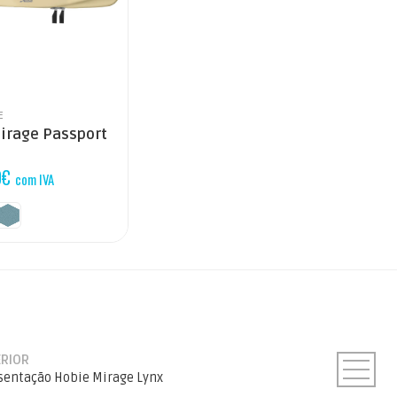
E
irage Passport
0
€
com IVA
ERIOR
sentação Hobie Mirage Lynx