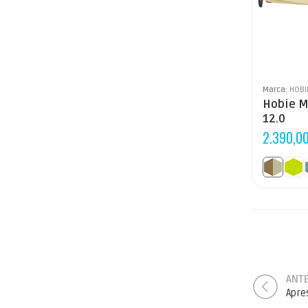
Marca:
HOBI
Hobie M
12.0
2.390,0
ANT
Apre