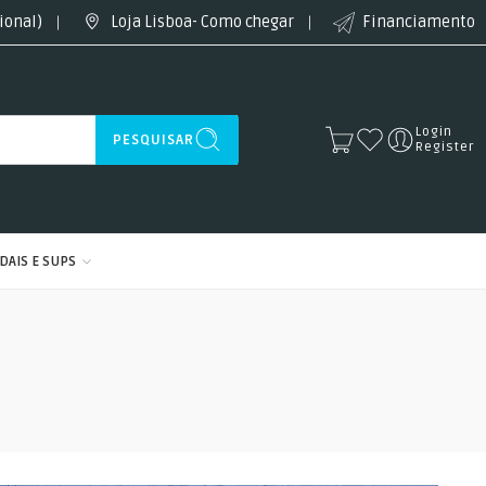
ional)
Loja Lisboa- Como chegar
Financiamento
Login
PESQUISAR
Register
DAIS E SUPS