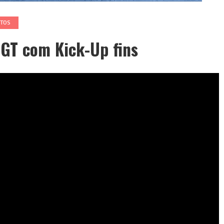
TOS
GT com Kick-Up fins