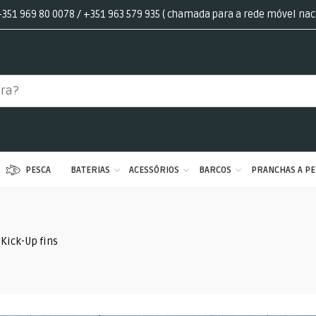
351 969 80 0078 / +351 963 579 935 ( chamada para a rede móvel nac
PESCA
BATERIAS
ACESSÓRIOS
BARCOS
PRANCHAS A PE
Kick-Up fins