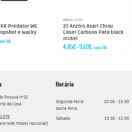
2
2/0
3/0
K
Marca:
ASARI
BKK Predator WG
25 Anzóis Asari Chinu
4/0
ropshot e wacky
Laser Carbono Pata black
nickel
om IVA
4,85
€
–
9,60
€
com IVA
s
Horário
do Pessoa nº33
Segunda-feira
10:00 - 19:00
rte da Casa
sexta-feira
0 078
Sábado
10:00 - 13:00
ra rede móvel nacional)