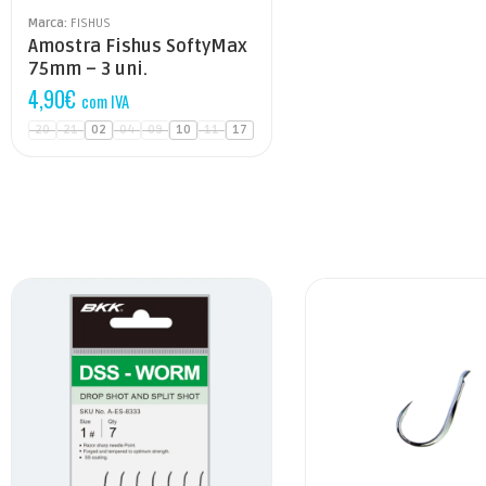
Marca:
FISHUS
Amostra Fishus SoftyMax
75mm – 3 uni.
4,90
€
com IVA
20
21
02
04
09
10
11
17
1
1/0