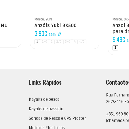
Marca:
YUKI
Marca:
BK
HINU
Anzóis Yuki BX500
Anzol 
para d
3,90
€
com IVA
5,49
€
c
1
1/0
2
2/0
3/0
4
4/0
2
Links Rápidos
Contacto
Rua Fernan
Kayaks de pesca
2625-416 Fo
Kayaks de passeio
+351 969 80
Sondas de Pesca e GPS Plotter
(chamada pa
Motores Eléctricos