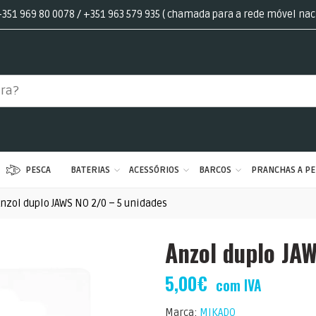
351 969 80 0078 / +351 963 579 935 ( chamada para a rede móvel nac
PESCA
BATERIAS
ACESSÓRIOS
BARCOS
PRANCHAS A PE
nzol duplo JAWS NO 2/0 – 5 unidades
Anzol duplo JA
5,00
€
com IVA
Marca:
MIKADO