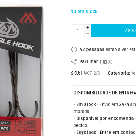
10 em stock
ADIC
42
pessoas
estão a ver es
Partilhar
SKU:
HJA07-2/0
Categoria:
A
DISPONIBILIDADE DE ENTREG
- Em stock
- Envio em
24/48 h
morada.
- Disponível por encomenda
pedido.
- Esgotado
-
Entre em contac