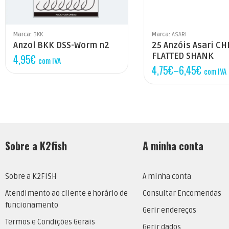
2/0
3/0
Marca:
BKK
Marca:
ASARI
Anzol BKK DSS-Worm n2
25 Anzóis Asari C
FLATTED SHANK
4,95
€
com IVA
4,75
€
–
6,45
€
com IVA
Sobre a K2fish
A minha conta
Sobre a K2FISH
A minha conta
Atendimento ao cliente e horário de
Consultar Encomendas
funcionamento
Gerir endereços
Termos e Condições Gerais
Gerir dados