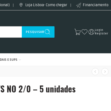
ional)
Loja Lisboa- Como chegar
Financiamento
Login
PESQUISAR
Register
DAIS E SUPS
WS NO 2/0 – 5 unidades