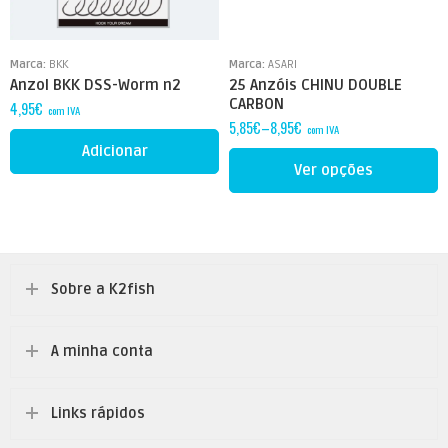
2/0
4
Marca:
BKK
Marca:
ASARI
Anzol BKK DSS-Worm n2
25 Anzóis CHINU DOUBLE
CARBON
4,95
€
com IVA
5,85
€
–
8,95
€
com IVA
Adicionar
Ver opções
Sobre a K2fish
A minha conta
Links rápidos