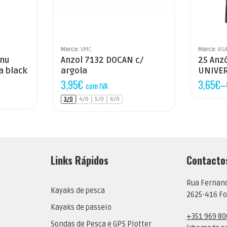
Marca:
VMC
Marca:
ASA
inu
Anzol 7132 DOCAN c/
25 Anzó
a black
argola
UNIVE
3,95
€
3,65
€
–
com IVA
3/0
4/0
5/0
6/0
Links Rápidos
Contacto
Rua Fernan
Kayaks de pesca
2625-416 Fo
Kayaks de passeio
+351 969 80
Sondas de Pesca e GPS Plotter