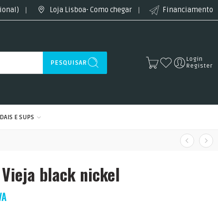
ional)
Loja Lisboa- Como chegar
Financiamento
Login
PESQUISAR
Register
DAIS E SUPS
 Vieja black nickel
VA