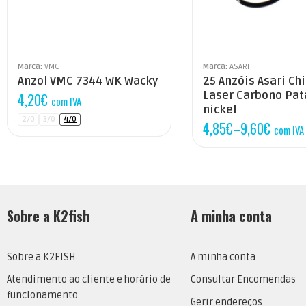
1/0
2
2/0
3/0
Marca:
VMC
Marca:
ASARI
Anzol VMC 7344 WK Wacky
25 Anzóis Asari Ch
4/0
Laser Carbono Pat
4,20
€
com IVA
nickel
2/0
3/0
4/0
4,85
€
–
9,60
€
com IVA
Sobre a K2fish
A minha conta
Sobre a K2FISH
A minha conta
Atendimento ao cliente e horário de
Consultar Encomendas
funcionamento
Gerir endereços