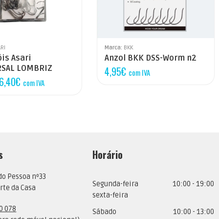
1/0
2
2/0
3/0
RI
Marca:
BKK
is Asari
Anzol BKK DSS-Worm n2
RSAL LOMBRIZ
4,95
€
com IVA
6,40
€
com IVA
s
Horário
do Pessoa nº33
Segunda-feira
10:00 - 19:00
rte da Casa
sexta-feira
0 078
Sábado
10:00 - 13:00