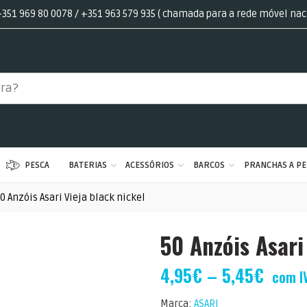
351 969 80 0078 / +351 963 579 935 ( chamada para a rede móvel nac
PESCA
BATERIAS
ACESSÓRIOS
BARCOS
PRANCHAS A PE
0 Anzóis Asari Vieja black nickel
50 Anzóis Asari
4,95
€
–
5,45
€
com I
Marca:
ASARI