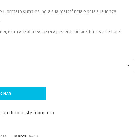
eu formato simples, pela sua resistência e pela sua longa
.
ica, é um anzol ideal para a pesca de peixes fortes e de boca
IONAR
te produto neste momento
óis
Marca:
ASARI