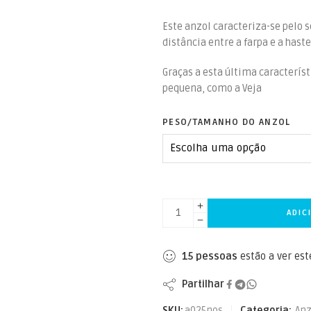
Este anzol caracteriza-se pelo s
distância entre a farpa e a haste
Graças a esta última característ
pequena, como a Veja
PESO/TAMANHO DO ANZOL
ADIC
15
pessoas
estão a ver es
Partilhar
SKU:
a025nos
Categoria:
Anz