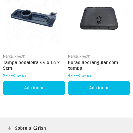
Marca:
XKAYAK
Marca:
XKAYAK
Tampa pedaleira 44 x 14 x
Porão Rectangular com
9cm
tampa
29,99
€
49,99
€
com IVA
com IVA
Adicionar
Adicionar
Sobre a K2fish