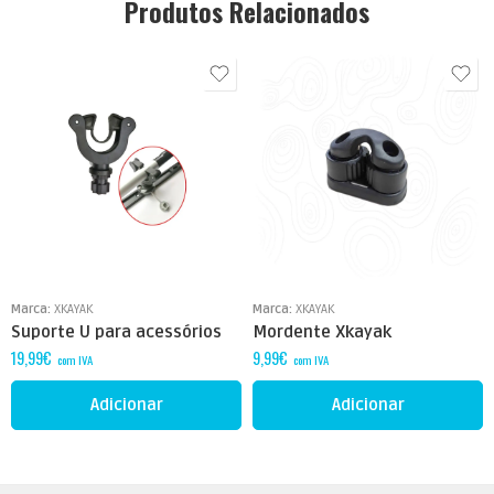
Produtos Relacionados
Marca:
XKAYAK
Marca:
XKAYAK
Suporte U para acessórios
Mordente Xkayak
19,99
€
9,99
€
com IVA
com IVA
Adicionar
Adicionar