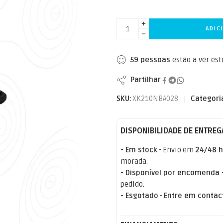
ADIC
59
pessoas
estão a ver es
Partilhar
SKU:
XK210NBA028
Categori
DISPONIBILIDADE DE ENTREG
- Em stock
- Envio em
24/48 h
morada.
- Disponível por encomenda
pedido.
- Esgotado
-
Entre em contac