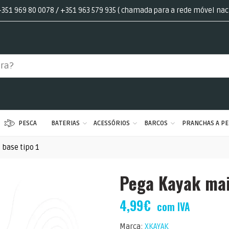
351 969 80 0078 / +351 963 579 935 ( chamada para a rede móvel nac
PESCA
BATERIAS
ACESSÓRIOS
BARCOS
PRANCHAS A PE
base tipo 1
Pega Kayak mai
4,99
€
com IVA
Marca:
XKAYAK