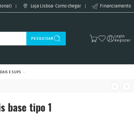
ional)
Loja Lisboa- Como chegar
Financiamento
Login
PESQUISAR
Register
DAIS E SUPS
s base tipo 1