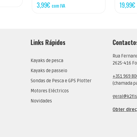
3,99
€
19,99
€
com IVA
Links Rápidos
Contacto
Rua Fernan
Kayaks de pesca
2625-416 Fo
Kayaks de passeio
+351 969 80
Sondas de Pesca e GPS Plotter
(chamada pa
Motores Eléctricos
geral@k2fis
Novidades
Obter dire