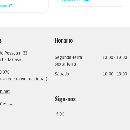
com IVA
s
Horário
do Pessoa nº33
Segunda-feira
10:00 - 19:00
rte da Casa
sexta-feira
0 078
Sábado
10:00 - 13:00
ra rede móvel nacional)
h.net
Siga-nos
ções →