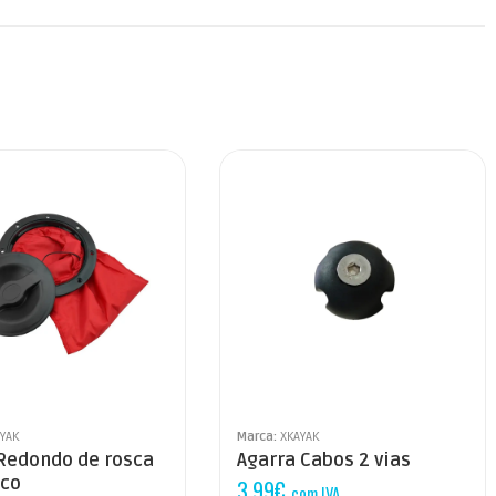
YAK
Marca:
XKAYAK
Redondo de rosca
Agarra Cabos 2 vias
co
3,99
€
com IVA