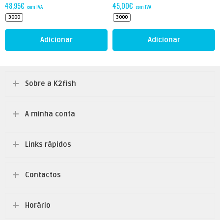
48,95
€
45,00
€
com IVA
com IVA
3000
3000
Adicionar
Adicionar
Sobre a K2fish
A minha conta
Links rápidos
Contactos
Horário