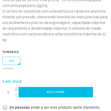
Esta versão do carreto «low profile ” Citrix 350 está equipada
com uma pega para jigging.
O carreto foi concebido com uma estrutura rígida em alumínio
fundido sob pressão, oferecendo tolerâncias mais precisas para
um alinhamento preciso da engrenagem, capacidade máxima
de lançamento e durabilidade máxima. O sistema de travão
multidisco em carbono oferece uma resistência máxima de 11
kg.
TAMANHO
350
LIMPAR
1 em stock
ADICIONAR
24
pessoas
estão a ver este produto neste momento