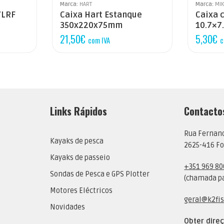
Marca:
HART
Marca:
MI
/LRF
Caixa Hart Estanque
Caixa 
350x220x75mm
10.7×7
21,50
€
5,30
€
com IVA
c
Links Rápidos
Contacto
Rua Fernan
Kayaks de pesca
2625-416 Fo
Kayaks de passeio
+351 969 80
Sondas de Pesca e GPS Plotter
(chamada pa
Motores Eléctricos
geral@k2fis
Novidades
Obter dire