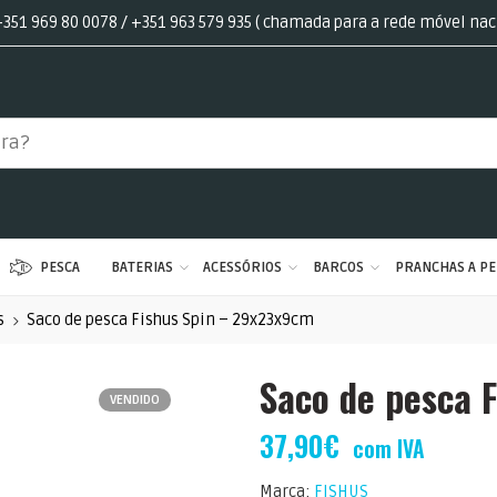
351 969 80 0078 / +351 963 579 935 ( chamada para a rede móvel nac
PESCA
BATERIAS
ACESSÓRIOS
BARCOS
PRANCHAS A PE
s
Saco de pesca Fishus Spin – 29x23x9cm
Saco de pesca 
VENDIDO
37,90
€
com IVA
Marca:
FISHUS