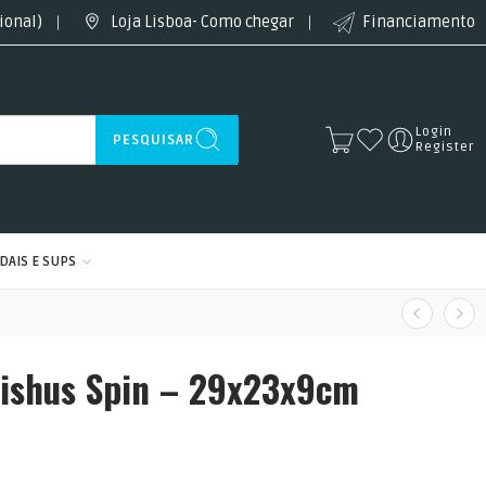
ional)
Loja Lisboa- Como chegar
Financiamento
Login
PESQUISAR
Register
DAIS E SUPS
Fishus Spin – 29x23x9cm