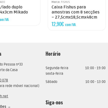
KADO
Marca:
FISHUS
c/lado duplo
Caixa Fishus para
.4x3cm Mikado
amostras com 8 secções
– 27,5cmx18,5cmx48cm
om IVA
12,90
€
com IVA
s
Horário
do Pessoa nº33
Segunda-feira
10:00 - 19:00
rte da Casa
sexta-feira
0 078
Sábado
10:00 - 13:00
ra rede móvel nacional)
h.net
Siga-nos
ções →