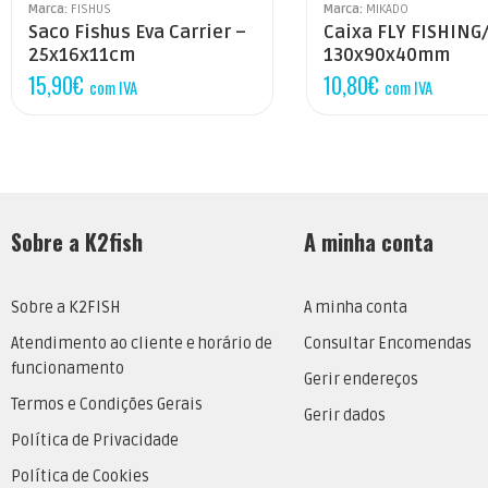
Marca:
FISHUS
Marca:
MIKADO
Saco Fishus Eva Carrier –
Caixa FLY FISHING
25x16x11cm
130x90x40mm
15,90
€
10,80
€
com IVA
com IVA
Sobre a K2fish
A minha conta
Sobre a K2FISH
A minha conta
Atendimento ao cliente e horário de
Consultar Encomendas
funcionamento
Gerir endereços
Termos e Condições Gerais
Gerir dados
Política de Privacidade
Política de Cookies