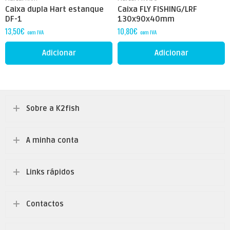
Caixa dupla Hart estanque
Caixa FLY FISHING/LRF
DF-1
130x90x40mm
13,50
€
10,80
€
com IVA
com IVA
Adicionar
Adicionar
Sobre a K2fish
A minha conta
Links rápidos
Contactos