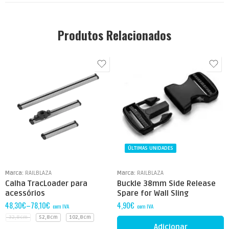
Produtos Relacionados
ÚLTIMAS UNIDADES
Marca:
RAILBLAZA
Marca:
RAILBLAZA
Calha TracLoader para
Buckle 38mm Side Release
acessórios
Spare for Wall Sling
48,30
€
–
78,10
€
4,90
€
com IVA
com IVA
32,8cm
52,8cm
102,8cm
Adicionar