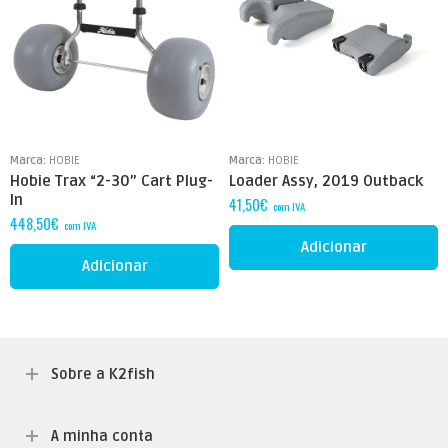
Marca:
HOBIE
Marca:
HOBIE
Hobie Trax “2-30” Cart Plug-
Loader Assy, 2019 Outback
In
41,50
€
com IVA
448,50
€
com IVA
Adicionar
Adicionar
Sobre a K2fish
A minha conta