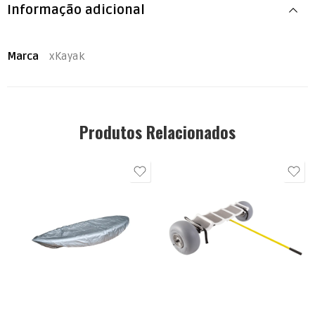
Informação adicional
Marca
xKayak
Produtos Relacionados
L (3.6m-4.0m)
XL (4.1m-4.5m)