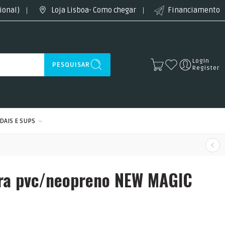
ional)
Loja Lisboa- Como chegar
Financiamento
Login
PESQUISAR
Register
DAIS E SUPS
ara pvc/neopreno NEW MAGIC