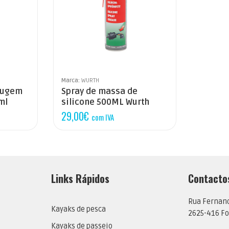
Marca:
WURTH
rugem
Spray de massa de
ml
silicone 500ML Wurth
29,00
€
com IVA
Links Rápidos
Contacto
Rua Fernan
Kayaks de pesca
2625-416 Fo
Kayaks de passeio