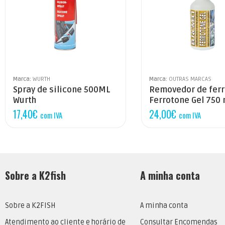
Marca:
WURTH
Marca:
OUTRAS MARCAS
Spray de silicone 500ML
Removedor de fer
Wurth
Ferrotone Gel 750 
17,40
€
24,00
€
com IVA
com IVA
Sobre a K2fish
A minha conta
Sobre a K2FISH
A minha conta
Atendimento ao cliente e horário de
Consultar Encomendas