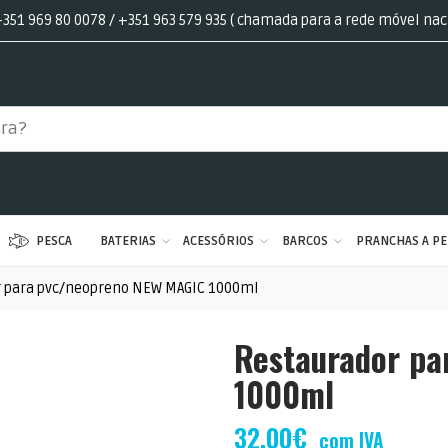
351 969 80 0078 / +351 963 579 935 ( chamada para a rede móvel nac
PESCA
BATERIAS
ACESSÓRIOS
BARCOS
PRANCHAS A PE
r para pvc/neopreno NEW MAGIC 1000ml
Restaurador p
1000ml
32,00
€
com IVA