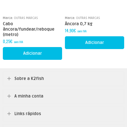
6.0mm
Marca:
OUTRAS MARCAS
Marca:
OUTRAS MARCAS
Cabo
Âncora 0,7 kg
âncora/fundear/reboque
14,90
€
com IVA
(metro)
0,25
€
com IVA
Adicionar
Adicionar
Sobre a K2fish
A minha conta
Links rápidos