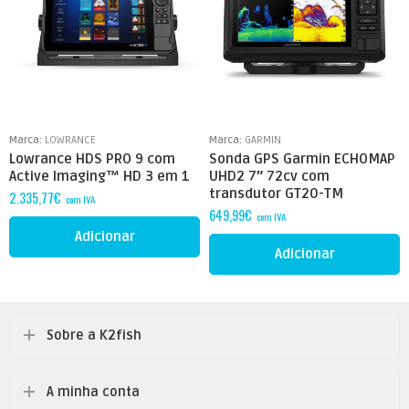
9"
Marca:
LOWRANCE
Marca:
GARMIN
Lowrance HDS PRO 9 com
Sonda GPS Garmin ECHOMAP
Active Imaging™ HD 3 em 1
UHD2 7″ 72cv com
transdutor GT20-TM
2.335,77
€
com IVA
649,99
€
com IVA
Adicionar
Adicionar
Sobre a K2fish
A minha conta