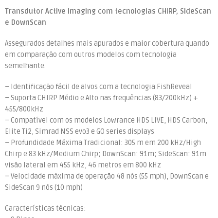
Transdutor Active Imaging com tecnologias CHIRP, SideScan
e DownScan
Assegurados detalhes mais apurados e maior cobertura quando
em comparação com outros modelos com tecnologia
semelhante.
– Identificação fácil de alvos com a tecnologia FishReveal
– Suporta CHIRP Médio e Alto nas frequências (83/200kHz) +
455/800kHz
– Compatível com os modelos Lowrance HDS LIVE, HDS Carbon,
Elite Ti2, Simrad NSS evo3 e GO series displays
– Profundidade Máxima Tradicional: 305 m em 200 kHz/High
Chirp e 83 kHz/Medium Chirp; DownScan: 91m; SideScan: 91m
visão lateral em 455 kHz, 46 metros em 800 kHz
– Velocidade máxima de operação 48 nós (55 mph), DownScan e
SideScan 9 nós (10 mph)
Características técnicas: