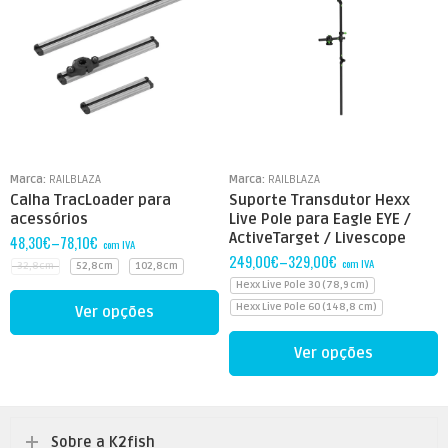
Marca:
RAILBLAZA
Marca:
RAILBLAZA
Calha TracLoader para
Suporte Transdutor Hexx
acessórios
Live Pole para Eagle EYE /
ActiveTarget / Livescope
48,30
€
–
78,10
€
com IVA
249,00
€
–
329,00
€
com IVA
32,8cm
52,8cm
102,8cm
Hexx Live Pole 30 (78,9 cm)
Hexx Live Pole 60 (148,8 cm)
Ver opções
Ver opções
Sobre a K2fish