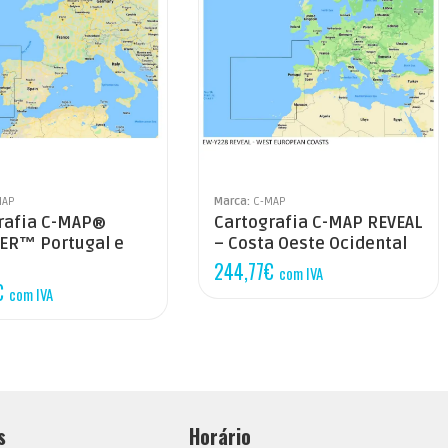
MAP
Marca:
C-MAP
rafia C-MAP®
Cartografia C-MAP REVEAL
ER™ Portugal e
– Costa Oeste Ocidental
244,77
€
com IVA
€
com IVA
s
Horário