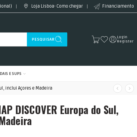
ional)
Loja Lisboa- Como chegar
Financiamento
Login
PESQUISAR
Register
DAIS E SUPS
l, inclui Açores e Madeira
MAP DISCOVER Europa do Sul,
 Madeira