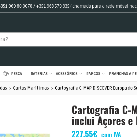
351 969 80 0078 / +351 963 579 935 ( chamada para a rede móvel nac
PESCA
BATERIAS
ACESSÓRIOS
BARCOS
PRANCHAS A PE
ndas
Cartas Marítimas
Cartografia C-MAP DISCOVER Europa do Su
Cartografia C-
inclui Açores e
227,55
€
com IVA