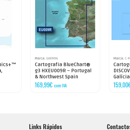
Marca:
GARMIN
Marca:
C-
onics+™
Cartografia BlueChart®
Cartog
,
g3 HXEU009R – Portugal
DISCOV
& Northwest Spain
Galícia
169,99
€
159,00
com IVA
Links Rápidos
Contacto