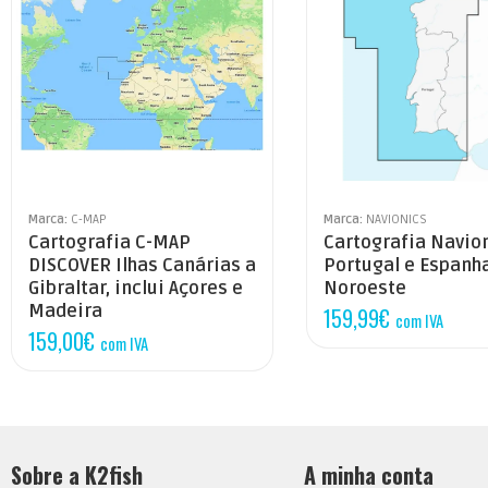
Marca:
C-MAP
Marca:
NAVIONICS
Cartografia C-MAP
Cartografia Navi
DISCOVER Ilhas Canárias a
Portugal e Espanha
Gibraltar, inclui Açores e
Noroeste
Madeira
159,99
€
com IVA
159,00
€
com IVA
Sobre a K2fish
A minha conta