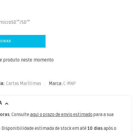
™
™
 microSD
/SD
IONAR
te produto neste momento
ia:
Cartas Marítimas
Marca:
C-MAP
A
oras
. Consulte
aqui o prazo de envio estimado
para a sua
- Disponibilidade estimada de stock em até
10 dias
após o