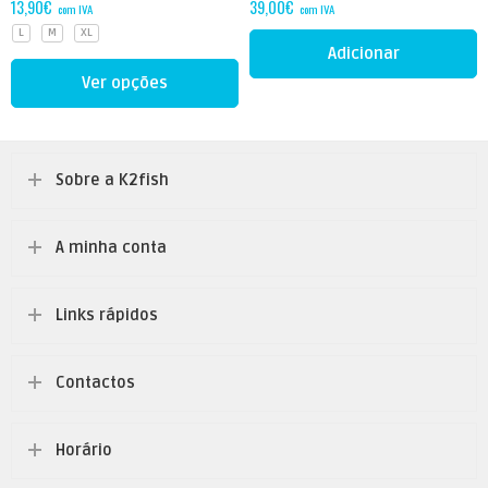
13,90
€
39,00
€
com IVA
com IVA
L
M
XL
Adicionar
Ver opções
Sobre a K2fish
A minha conta
Links rápidos
Contactos
Horário