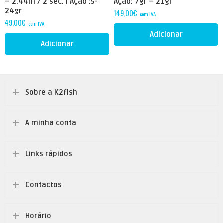
– 2.44m / 2 sec. | Ação :5-
Ação: 7gr – 21gr
24gr
149,00
€
com IVA
49,00
€
com IVA
Adicionar
Adicionar
Sobre a K2fish
A minha conta
Links rápidos
Contactos
Horário