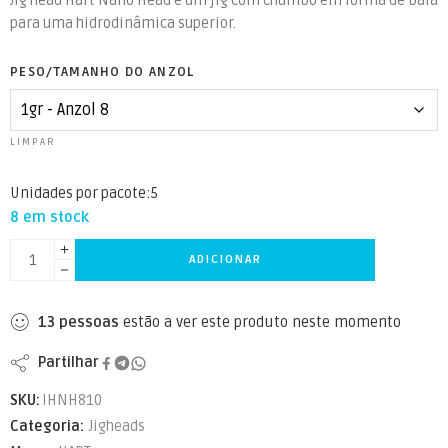
Jig head Hart Nano Head é um jig com chumbo em forma de bala
para uma hidrodinâmica superior.
PESO/TAMANHO DO ANZOL
LIMPAR
Unidades por pacote:5
8 em stock
ADICIONAR
13
pessoas
estão a ver este produto neste momento
Partilhar
SKU:
IHNH810
Categoria:
Jigheads