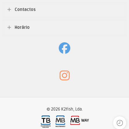
7gr (1/4oz) - Anzol 3/0
Contactos
7gr (1/4oz) - Anzol 4/0
Horário
© 2026 K2fish, Lda.