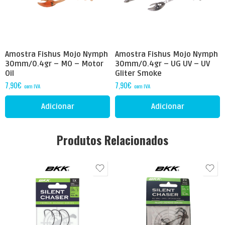
Amostra Fishus Mojo Nymph
Amostra Fishus Mojo Nymph
30mm/0.4gr – MO – Motor
30mm/0.4gr – UG UV – UV
Oil
Gliter Smoke
7,90
€
7,90
€
com IVA
com IVA
Adicionar
Adicionar
Produtos Relacionados
10,5gr (3/8oz) - Anzol
10,5gr (3/8oz) - Anzol
3/0
2/0