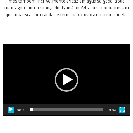
mas também incrivelmente eficaz em água salgada, a sua
montagem numa cabeça de jigue é perfeita nos momentos em
que uma isca com cauda de remo não provoca uma mordidela.
.
Reprodutor
de
vídeo
00:00
01:03
.