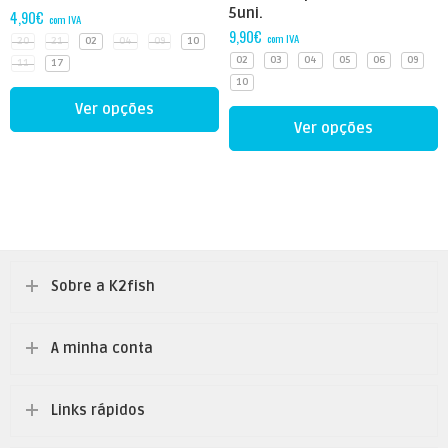
5uni.
4,90
€
com IVA
9,90
€
com IVA
20
21
02
04
09
10
02
03
04
05
06
09
11
17
10
Ver opções
Ver opções
Sobre a K2fish
A minha conta
Links rápidos