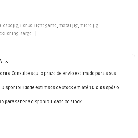
a
,
espejig
,
fishus
,
light game
,
metal jig
,
micro jig
,
ckfishing
,
sargo
A
oras
. Consulte
aqui o prazo de envio estimado
para a sua
- Disponibilidade estimada de stock em até
10 dias
após o
to
para saber a disponibilidade de stock.