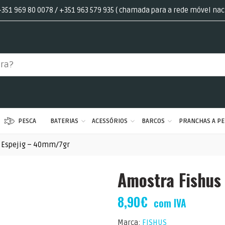
351 969 80 0078 / +351 963 579 935 ( chamada para a rede móvel nac
PESCA
BATERIAS
ACESSÓRIOS
BARCOS
PRANCHAS A PE
 Espejig – 40mm/7gr
Amostra Fishus
8,90
€
com IVA
Marca:
FISHUS