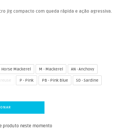
ro jig compacto com queda rápida e ação agressiva.
- Horse Mackerel
M - Mackerel
AN - Anchovy
treuse
P - Pink
PB - Pink Blue
SD - Sardine
IONAR
te produto neste momento