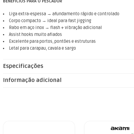
BENEFÍCIOS PARA O PESCADOR
Liga extra‑espessa → afundamento rápido e controlado
Corpo compacto → ideal para fast jigging
Rabo em aço inox → flash + vibração adicional
Assist hooks muito afiados
Excelente para portos, pontões e estruturas
Letal para carapau, cavala e sargo
Especificações
Informação adicional