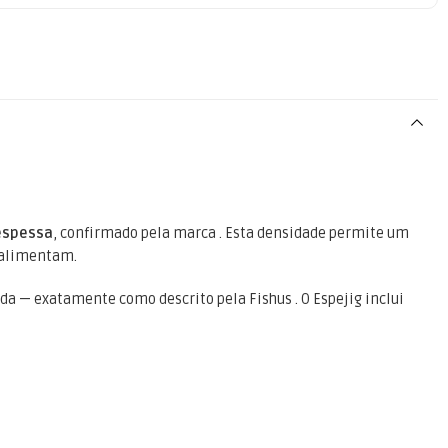
‑espessa
, confirmado pela marca . Esta densidade permite um
e alimentam.
a — exatamente como descrito pela Fishus . O Espejig inclui