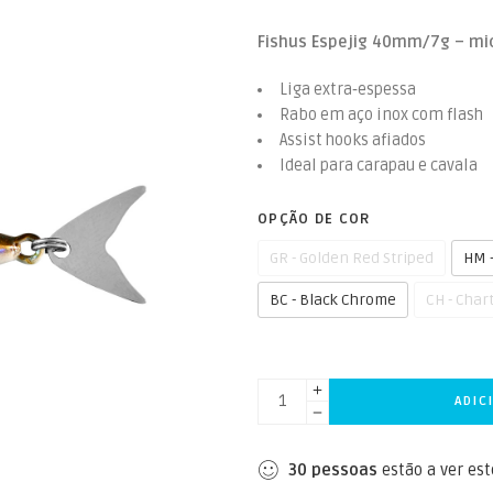
Fishus Espejig 40mm/7g – mic
Liga extra‑espessa
Rabo em aço inox com flash
Assist hooks afiados
Ideal para carapau e cavala
OPÇÃO DE COR
GR - Golden Red Striped
HM 
BC - Black Chrome
CH - Char
ADIC
30
pessoas
estão a ver es