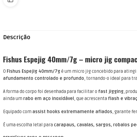
Descrição
Fishus Espejig 40mm/7g – micro jig compac
O
Fishus Espejig 40mm/7g
é um micro jig concebido para atingi
afundamento controlado e profundo
, tornando-o ideal para t
A forma do corpo foi desenhada para facilitar o
fast jigging
, prod
ainda um
rabo em aço inoxidável
, que acrescenta
flash e vibra
Equipado com
assist hooks extremamente afiados
, garante f
É uma escolha letal para
carapaus, cavalas, sargos, robalos 