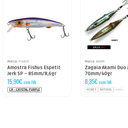
Marca:
FISHUS
Marca:
AKAMI
Amostra Fishus Espetit
Zagaia Akami Duo 
Jerk SP – 85mm/8,6gr
70mm/40gr
15,90
€
8,35
€
com IVA
com IVA
CR - CRYSTAL PURPLE
HONEY
NATURAL
PINK