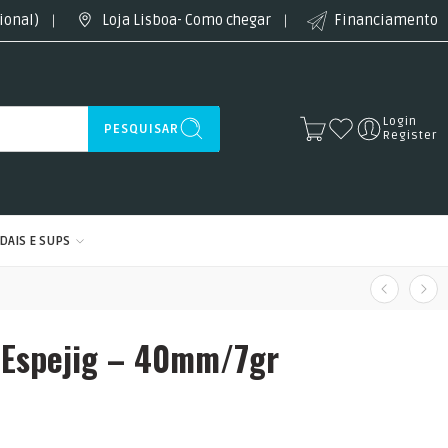
ional)
Loja Lisboa- Como chegar
Financiamento
Login
PESQUISAR
Register
DAIS E SUPS
 Espejig – 40mm/7gr