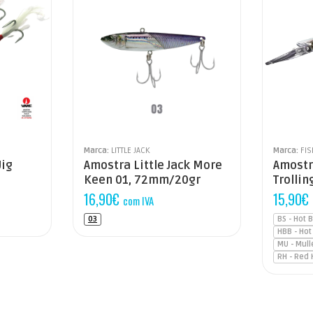
Marca:
LITTLE JACK
Marca:
FI
Jig
Amostra Little Jack More
Amostr
Keen 01, 72mm/20gr
Trolli
16,90
€
15,90
€
com IVA
03
BS - Hot 
HBB - Hot
MU - Mull
RH - Red