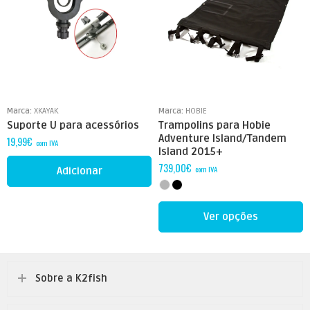
Marca:
XKAYAK
Marca:
HOBIE
Suporte U para acessórios
Trampolins para Hobie
Adventure Island/Tandem
19,99
€
com IVA
Island 2015+
739,00
€
com IVA
Adicionar
Ver opções
Sobre a K2fish