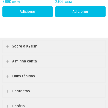
2,00
€
2,90
€
com IVA
com IVA
Adicionar
Adicionar
Sobre a K2fish
A minha conta
Links rápidos
Contactos
Horário