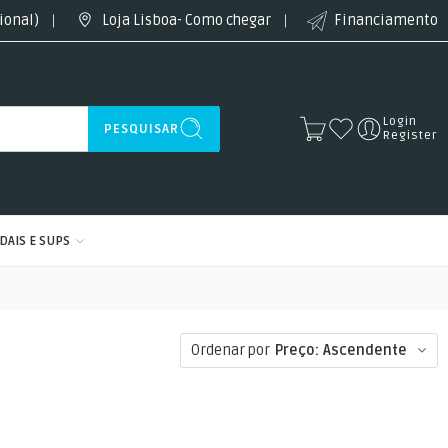
ional)
Loja Lisboa- Como chegar
Financiamento
Login
PESQUISAR
Register
DAIS E SUPS
Ordenar por
Preço: Ascendente