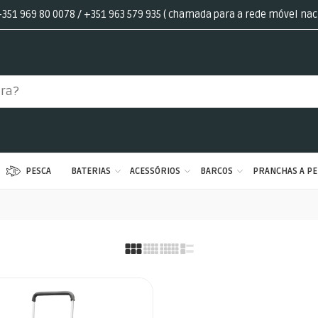
351 969 80 0078 / +351 963 579 935 ( chamada para a rede móvel nac
PESCA
BATERIAS
ACESSÓRIOS
BARCOS
PRANCHAS A PE