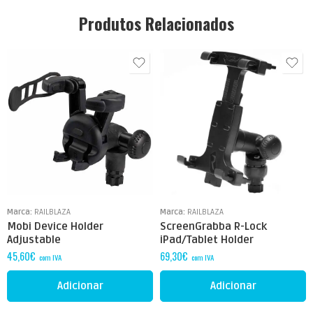
Produtos Relacionados
Marca:
RAILBLAZA
Marca:
RAILBLAZA
Mobi Device Holder
ScreenGrabba R-Lock
Adjustable
iPad/Tablet Holder
45,60
€
69,30
€
com IVA
com IVA
Adicionar
Adicionar