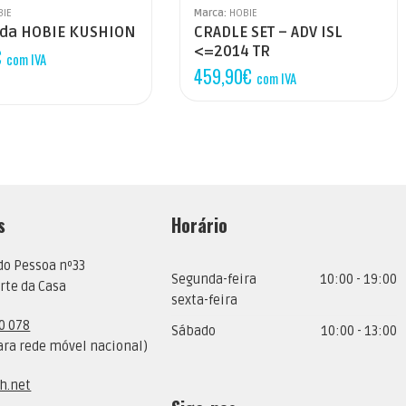
BIE
Marca:
HOBIE
da HOBIE KUSHION
CRADLE SET – ADV ISL
<=2014 TR
€
com IVA
459,90
€
com IVA
s
Horário
do Pessoa nº33
Segunda-feira
10:00 - 19:00
rte da Casa
sexta-feira
0 078
Sábado
10:00 - 13:00
ra rede móvel nacional)
h.net