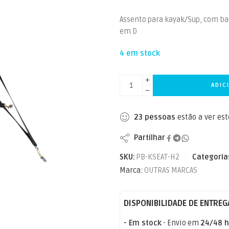
Assento para kayak/Sup, com ba
em D
4 em stock
ADIC
23
pessoas
estão a ver es
Partilhar
SKU:
PB-KSEAT-H2
Categoria
Marca:
OUTRAS MARCAS
DISPONIBILIDADE DE ENTREG
- Em stock
- Envio em
24/48 h