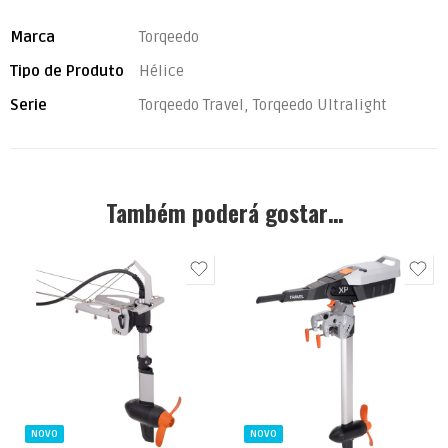
Marca
Torqeedo
Tipo de Produto
Hélice
Serie
Torqeedo Travel, Torqeedo Ultralight
Também poderá gostar…
Motor
Sem bateria
Motor + Bateria Travel
Bateria Travel XP
Ultralight 1080Wh
1425Wh
NOVO
NOVO