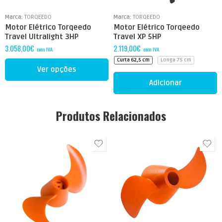
Marca:
TORQEEDO
Marca:
TORQEEDO
Motor Elétrico Torqeedo
Motor Elétrico Torqeedo
Travel Ultralight 3HP
Travel XP 5HP
3.058,00
€
2.119,00
€
com IVA
com IVA
Curta 62,5 cm
Longa 75 cm
Ver opções
Adicionar
Produtos Relacionados