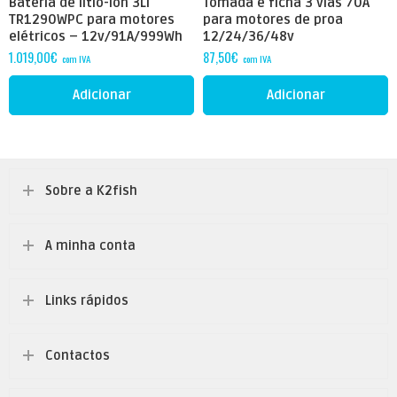
Bateria de lítio-íon 3LI
Tomada e ficha 3 vias 70A
TR1290WPC para motores
para motores de proa
elétricos – 12v/91A/999Wh
12/24/36/48v
1.019,00
€
87,50
€
com IVA
com IVA
Adicionar
Adicionar
Sobre a K2fish
A minha conta
Links rápidos
Contactos