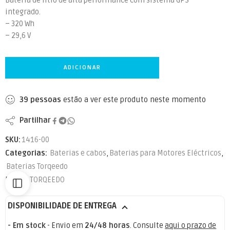
Bateria de lítio de alta performance com sistema GPS
integrado.
– 320 Wh
– 29,6 V
ADICIONAR
39
pessoas
estão a ver este produto neste momento
Partilhar
SKU:
1416-00
Categorias:
Baterias e cabos
,
Baterias para Motores Eléctricos
,
Baterias Torqeedo
Marca:
TORQEEDO
DISPONIBILIDADE DE ENTREGA
- Em stock
- Envio em
24/48 horas
. Consulte
aqui o prazo de