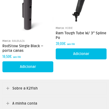
Marca:
HOBIE
Ram Tough Tube W/ 3″ Spline
Po
Marca:
RAILBLAZA
39,00
€
com IVA
RodStow Single Black –
porta canas
Adicionar
16,50
€
com IVA
Adicionar
Sobre a K2fish
A minha conta